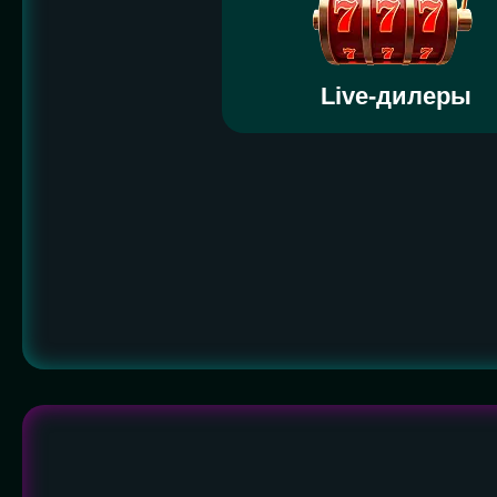
Live-дилеры