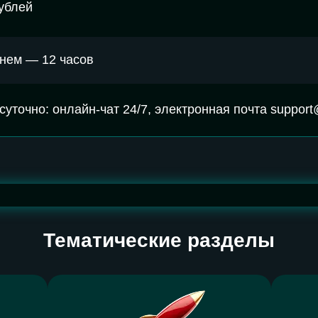
ублей
нем — 12 часов
суточно: онлайн-чат 24/7, электронная почта
support
Тематические разделы