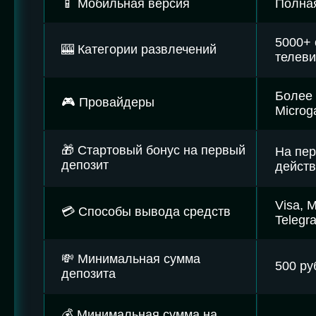
📱 Мобильная версия
Полная
5000+ 
🎰 Категории развлечений
телеви
Более 
🎮 Провайдеры
Microg
🎁 Стартовый бонус на первый
На пер
депозит
действ
Visa, 
💳 Способы вывода средств
Telegr
💸 Минимальная сумма
500 ру
депозита
💰 Минимальная сумма на