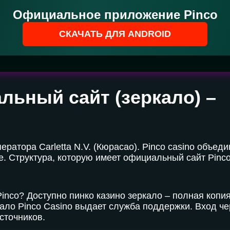
Официальное приложение Pinco
СКАЧАТЬ ДЛЯ ANDROID
льный сайт (зеркало) –
ератора Carletta N.V. (Кюрасао). Pinco casino объед
ете. Структура, которую имеет официальный сайт Pin
nco? Доступно пинко казино зеркало – полная копия
ало Pinco Casino выдает служба поддержки. Вход чер
сточников.