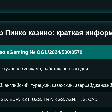
р Пинко казино: краткая инфор
ao eGaming № OGL/2024/580/0570
актуальное зеркало, работающее сегодня
й, английский, турецкий, казахский, азербайджанский
SD, EUR, KZT, UZS, TRY, KGS, AZN, TJS, CAD