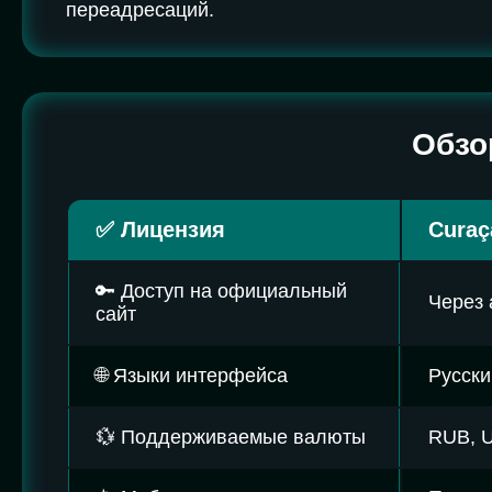
переадресаций.
Обзо
✅ Лицензия
Curaç
🔑 Доступ на официальный
Через 
сайт
🌐 Языки интерфейса
Русски
💱 Поддерживаемые валюты
RUB, U