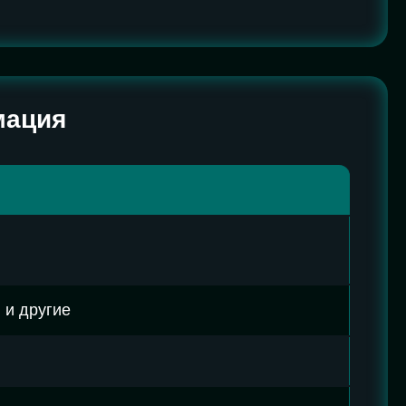
мация
 и другие