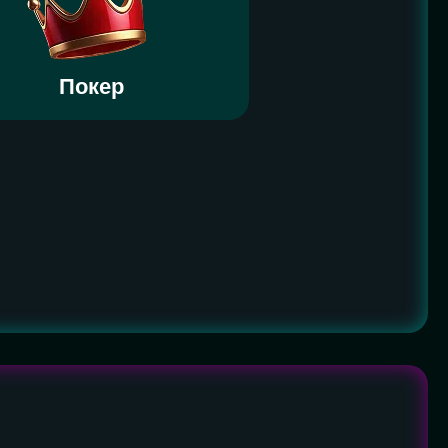
Покер