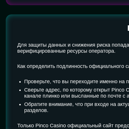
Для защиты данных и снижения риска попада
верифицированные ресурсы оператора.
Как определить подлинность официального са
Проверьте, что вы переходите именно на 
Сверьте адрес, по которому открыт Pinco
канале плинко или высланные по почте с
Обратите внимание, что при входе на акт
разделов.
Только Pinco Casino официальный сайт предо