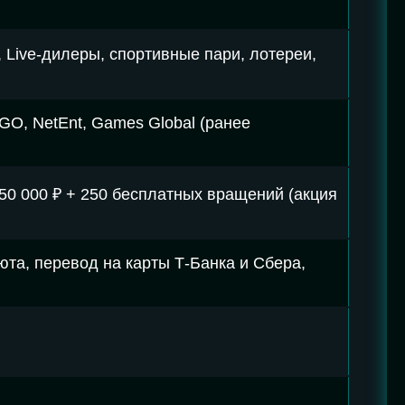
, Live-дилеры, спортивные пари, лотереи,
n GO, NetEnt, Games Global (ранее
0 000 ₽ + 250 бесплатных вращений (акция
люта, перевод на карты Т-Банка и Сбера,