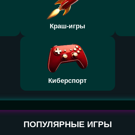
Краш-игры
Киберспорт
ПОПУЛЯРНЫЕ ИГРЫ